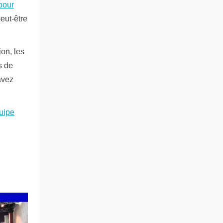
pour
peut-être
on, les
s de
avez
quipe