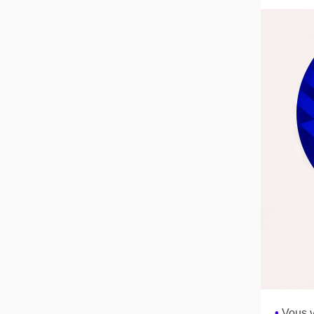
•
Vous v