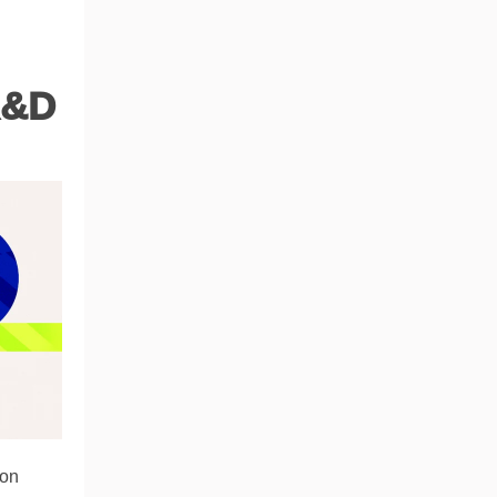
R&D
ion