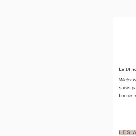
Le 14 n
Winter i
saisis p
bonnes n
LES 