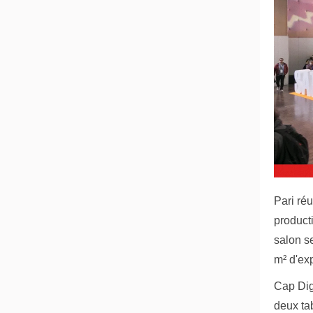
Pari ré
product
salon s
m² d'ex
Cap Digi
deux tab