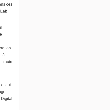
ans ces
 Lab
,
en
de
ération
t à
un autre
 et qui
lage
 Digital