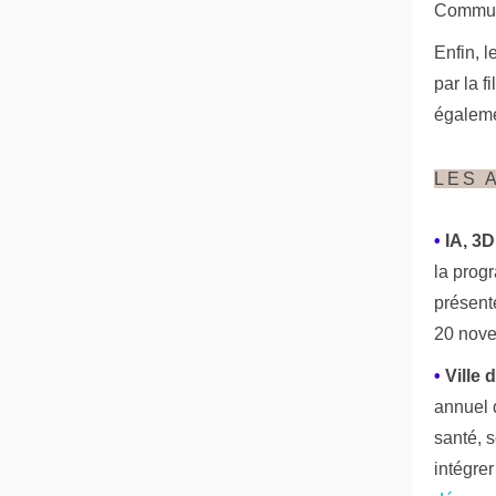
Commun
Enfin, l
par la f
égaleme
LES 
•
IA, 3
la prog
présent
20 nove
•
Ville 
annuel 
santé, s
intégre