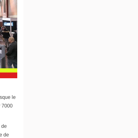
isque le
r 7000
n de
ce de