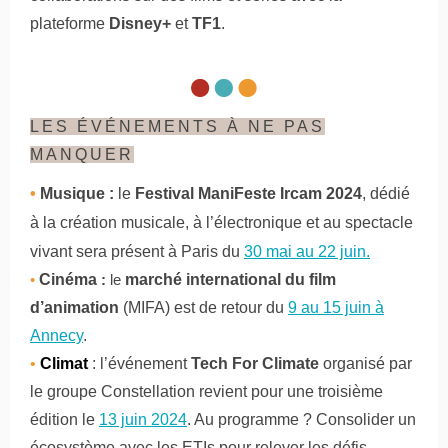
plateforme
Disney+
et
TF1
.
LES ÉVÉNEMENTS À NE PAS
MANQUER
•
Musique :
l
e
Festival
ManiFeste Ircam 2024
,
dédié
à la création musicale, à l’électronique et au spectacle
vivant sera présent à Paris du
30 mai au 22 juin.
•
Cinéma
:
le
marché international du film
d’animation
(MIFA) est de retour du
9 au 15 juin à
Annecy
.
•
Climat
: l
’événement
Tech For Climate
organisé par
le groupe Constellation revient pour une troisième
édition le
13 juin 2024
. Au programme ? Consolider un
écosystème avec les ETIs pour relever les défis