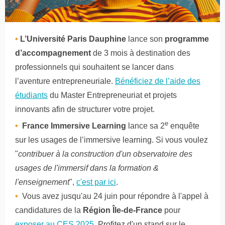
•
L’Université Paris Dauphine
lance son
programme
d’accompagnement
de 3 mois à destination des
professionnels qui souhaitent se lancer dans
l’aventure entrepreneuriale.
Bénéficiez de l’aide des
étudiants
d
u Master Entrepreneuriat et projets
innovants afin de structurer votre projet.
e
•
France Immersive Learning
lance sa 2
enquête
sur les usages de l’immersive learning. Si vous voulez
"
contribuer
à la construction d'un observatoire des
usages de l'immersif dans la formation &
l'enseignement
"
,
c'est par ici
.
•
Vous avez jusqu'au 24 juin pour répondre à l'appel à
candidatures de la
Région Île-de-France
pour
exposer au CES 2025
.
Profitez d'un stand sur le