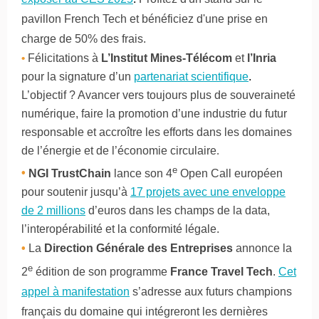
pavillon French Tech et bénéficiez d'une prise en
charge de 50% des frais.
•
Félicitations à
L’Institut Mines-Télécom
et
l’Inria
pour la signature d’un
partenariat scientifique
.
L’objectif ? Avancer vers toujours plus de souveraineté
numérique, faire la promotion d’une industrie du futur
responsable et accroître les efforts dans les domaines
de l’énergie et de l’économie circulaire
.
e
•
NGI TrustChain
lance son 4
Open Call européen
pour soutenir jusqu’à
17 projets avec une enveloppe
de 2 millions
d’euros dans les champs de la data,
l’interopérabilité et la conformité légale.
•
La
Direction Générale des Entreprises
annonce la
e
2
édition de son
programme
France Travel Tech
.
Cet
appel à manifestation
s’adresse aux futurs champions
français du domaine qui intégreront les
dernières