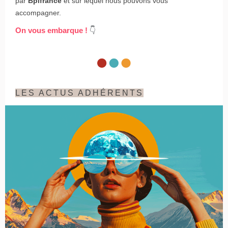
par
Bpifrance
et
sur lequel nous pouvons vous
accompagner.
On vous embarque !
👇
LES ACTUS ADHÉRENTS